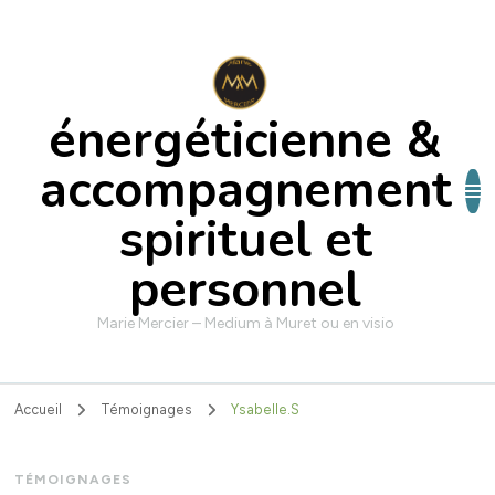
énergéticienne &
accompagnement
spirituel et
personnel
Marie Mercier – Medium à Muret ou en visio
Accueil
Témoignages
Ysabelle.S
TÉMOIGNAGES