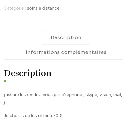
à
Catégorie :
soins à distance
distance
par
téléphone
,
Description
skype,
Informations complémentaires
vision,
mail
Description
j’assure les rendez-vous par téléphone , skype, vision, mail,
j
Je choisis de les offrir à 70 €