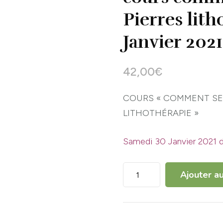
Pierres lit
Janvier 2021
42,00
€
COURS « COMMENT SE 
LITHOTHÉRAPIE »
Samedi 30 Janvier 2021
quantité
Ajouter au
de
cours
comment