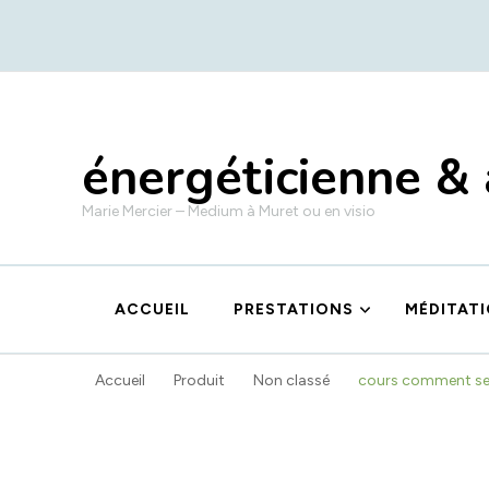
énergéticienne &
Marie Mercier – Medium à Muret ou en visio
ACCUEIL
PRESTATIONS
MÉDITAT
Accueil
Produit
Non classé
cours comment se s