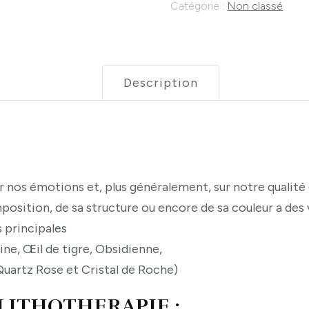
Catégorie :
Non classé
se
servir
des
Pierres
Description
lithotherapie
Samedi
30
Janvier
2021
r nos émotions et, plus généralement, sur notre qualité 
position, de sa structure ou encore de sa couleur a des
 principales
rine, Œil de tigre, Obsidienne,
 Quartz Rose et Cristal de Roche)
 LITHOTHERAPIE :