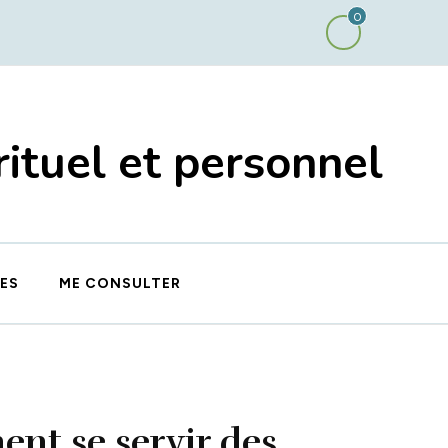
0
ituel et personnel
ES
ME CONSULTER
nt se servir des