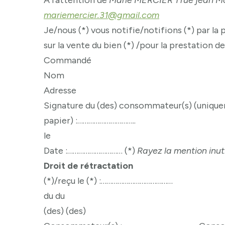
A l’attention de
Marie MERCIER 1 rue jean 
mariemercier.31@gmail.com
Je/nous (*) vous notifie/notifions (*) par l
sur la vente du bien (*) /pour la prestation de
Commandé
Nom
Adresse
Signature du (des) consommateur(s) (uniquem
papier) :…………………………..
le
Date :………………………… (*)
Rayez la mention inuti
Droit de rétractation
(*)/reçu le (*) :…………………………………
du du
(des) (des)