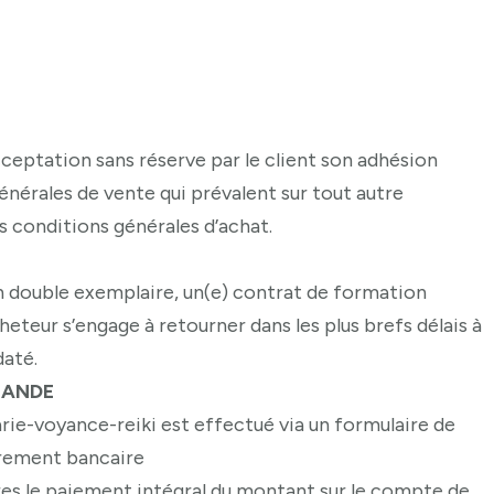
eptation sans réserve par le client son adhésion
énérales de vente qui prévalent sur tout autre
 conditions générales d’achat.
 en double exemplaire, un(e) contrat de formation
cheteur s’engage à retourner dans les plus brefs délais à
daté.
MANDE
rie-voyance-reiki est effectué via un formulaire de
virement bancaire
s le paiement intégral du montant sur le compte de