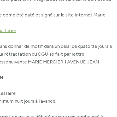
 complété daté et signé sur le site internet Marie
ail.com
ans donner de motif dans un délai de quatorze jours a
a rétractation du CGU se fait par lettre
dresse suivante MARIE MERCIER 1 AVENUE JEAN
ON
cessaire
imum huit jours à l’avance.
formation qui aura débuté ne sera pas remboursé à