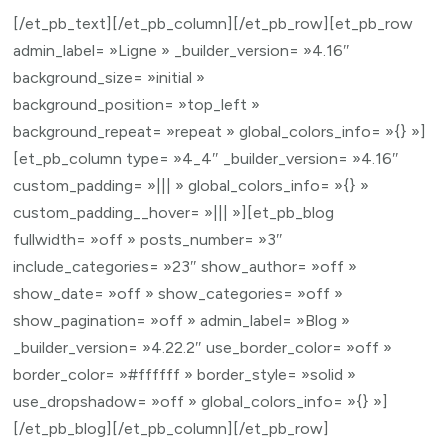
[/et_pb_text][/et_pb_column][/et_pb_row][et_pb_row
admin_label= »Ligne » _builder_version= »4.16″
background_size= »initial »
background_position= »top_left »
background_repeat= »repeat » global_colors_info= »{} »]
[et_pb_column type= »4_4″ _builder_version= »4.16″
custom_padding= »||| » global_colors_info= »{} »
custom_padding__hover= »||| »][et_pb_blog
fullwidth= »off » posts_number= »3″
include_categories= »23″ show_author= »off »
show_date= »off » show_categories= »off »
show_pagination= »off » admin_label= »Blog »
_builder_version= »4.22.2″ use_border_color= »off »
border_color= »#ffffff » border_style= »solid »
use_dropshadow= »off » global_colors_info= »{} »]
[/et_pb_blog][/et_pb_column][/et_pb_row]