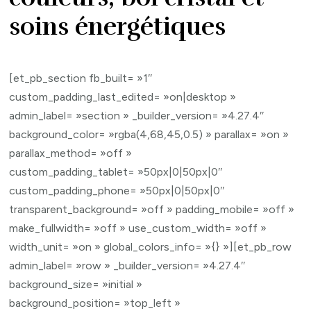
soins énergétiques
[et_pb_section fb_built= »1″
custom_padding_last_edited= »on|desktop »
admin_label= »section » _builder_version= »4.27.4″
background_color= »rgba(4,68,45,0.5) » parallax= »on »
parallax_method= »off »
custom_padding_tablet= »50px|0|50px|0″
custom_padding_phone= »50px|0|50px|0″
transparent_background= »off » padding_mobile= »off »
make_fullwidth= »off » use_custom_width= »off »
width_unit= »on » global_colors_info= »{} »][et_pb_row
admin_label= »row » _builder_version= »4.27.4″
background_size= »initial »
background_position= »top_left »